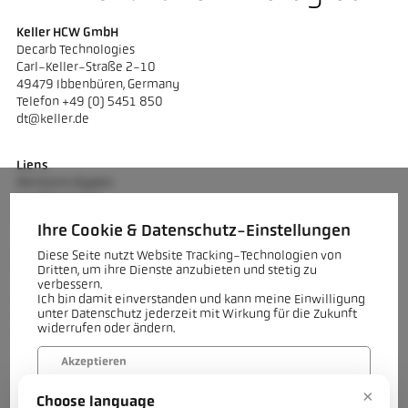
Keller HCW GmbH
Decarb Technologies
Carl-Keller-Straße 2-10
49479 Ibbenbüren, Germany
Telefon +49 (0) 5451 850
dt@keller.de
Liens
Mentions légales
Confidentialité
Conditions générales
Ihre Cookie & Datenschutz-Einstellungen
Diese Seite nutzt Website Tracking-Technologien von
Dritten, um ihre Dienste anzubieten und stetig zu
verbessern.
Ich bin damit einverstanden und kann meine Einwilligung
Contact
unter Datenschutz jederzeit mit Wirkung für die Zukunft
Vous avez des questions sur nos technologies de décarbonatation
widerrufen oder ändern.
destinées à l'industrie de l'argile lourde ou sur un projet
spécifique ? Notre équipe se fera un plaisir de vous aider.
Akzeptieren
×
Contactez-nous
Choose language
Verweigern