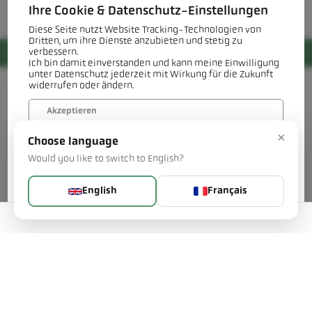
Ihre Cookie & Datenschutz-Einstellungen
Diese Seite nutzt Website Tracking-Technologien von
Dritten, um ihre Dienste anzubieten und stetig zu
verbessern.
Ich bin damit einverstanden und kann meine Einwilligung
unter Datenschutz jederzeit mit Wirkung für die Zukunft
widerrufen oder ändern.
Akzeptieren
×
Choose language
Verweigern
Would you like to switch to English?
Mehr...
English
Français
Contacts
Keller HCW GmbH
Decarb Technologies
Carl-Keller-Straße 2-10
49479 Ibbenbüren, Germany
Telefon +49 (0) 5451 850
dt@keller.de