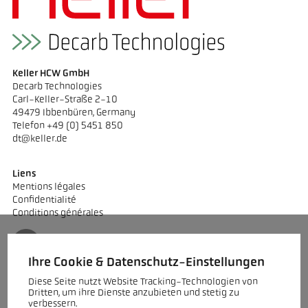
Keller HCW GmbH
Decarb Technologies
Carl-Keller-Straße 2-10
49479 Ibbenbüren, Germany
Telefon +49 (0) 5451 850
dt@keller.de
Liens
Mentions légales
Confidentialité
Conditions générales
Ihre Cookie & Datenschutz-Einstellungen
Contact
Diese Seite nutzt Website Tracking-Technologien von
Vous avez des questions sur nos technologies de décarbonatation
Dritten, um ihre Dienste anzubieten und stetig zu
destinées à l'industrie de l'argile lourde ou sur un projet
verbessern.