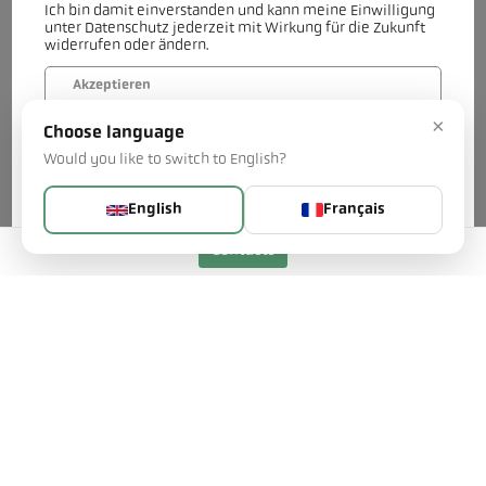
spécifique ? Notre équipe se fera un plaisir de vous aider.
Ich bin damit einverstanden und kann meine Einwilligung
unter Datenschutz jederzeit mit Wirkung für die Zukunft
widerrufen oder ändern.
Contactez-nous
Akzeptieren
×
Choose language
Verweigern
Would you like to switch to English?
Mehr...
English
Français
Contacts