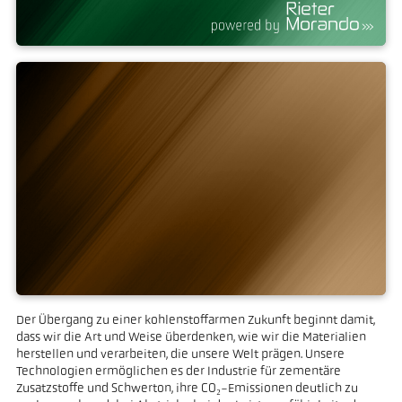
Supplementary Cementitious
Materials
Der Übergang zu einer kohlenstoffarmen Zukunft beginnt damit,
Heavy Clay Industry
dass wir die Art und Weise überdenken, wie wir die Materialien
herstellen und verarbeiten, die unsere Welt prägen. Unsere
Technologien ermöglichen es der Industrie für zementäre
Zusatzstoffe und Schwerton, ihre CO₂-Emissionen deutlich zu