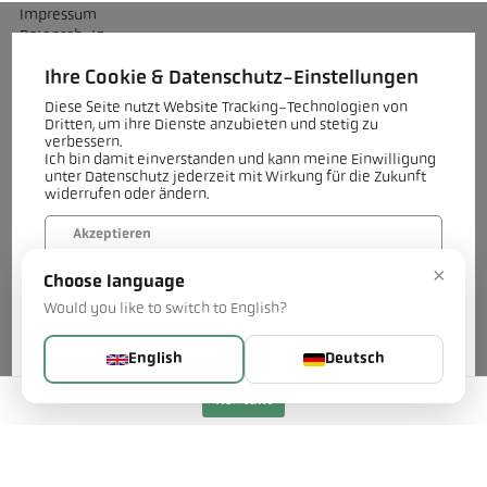
Impressum
Datenschutz
AGB
Ihre Cookie & Datenschutz-Einstellungen
Diese Seite nutzt Website Tracking-Technologien von
Dritten, um ihre Dienste anzubieten und stetig zu
verbessern.
Kontakt
Ich bin damit einverstanden und kann meine Einwilligung
Sie haben Fragen zu unseren Decarb Technologies für die
unter Datenschutz jederzeit mit Wirkung für die Zukunft
widerrufen oder ändern.
grobkeramische Industrie oder ein konkretes Projekt? Unser Team
unterstützt Sie gerne.
Akzeptieren
Jetzt kontaktieren
×
Choose language
Verweigern
Would you like to switch to English?
Mehr...
English
Deutsch
Kontakt