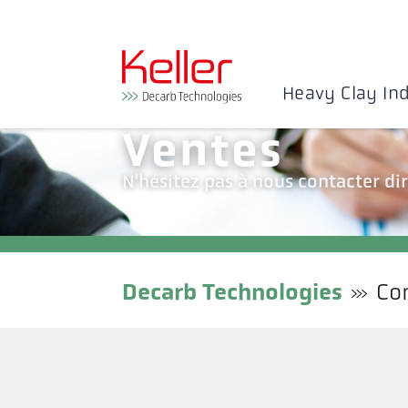
Heavy Clay In
Ventes
N'hésitez pas à nous contacter di
Decarb Technologies
Co