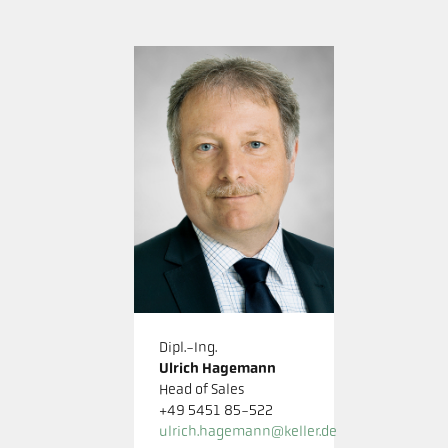
Dipl.-Ing.
Ulrich Hagemann
Head of Sales
+49 5451 85-522
ulrich.hagemann@keller.de