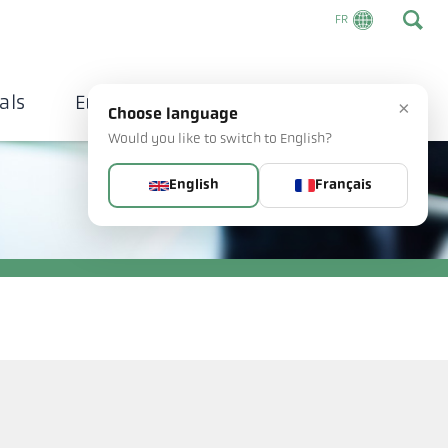
FR
als
Entreprise
Contacts
×
Choose language
Would you like to switch to English?
English
Français