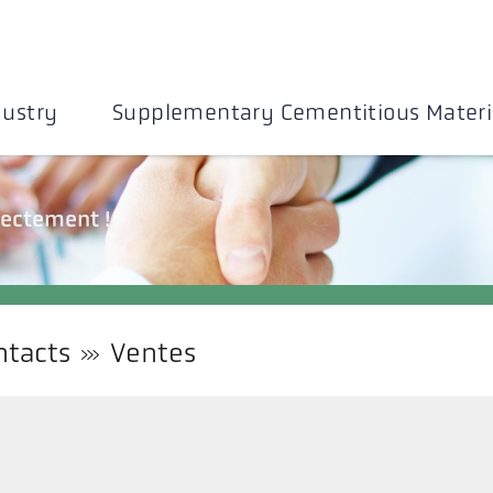
dustry
Supplementary Cementitious Materi
rectement !
ntacts
Ventes