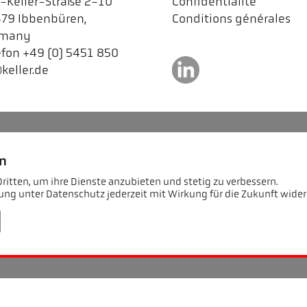
l-Keller-Straße 2-10
Confidentialité
79 Ibbenbüren,
Conditions générales
rmany
efon +49 (0) 5451 850
keller.de
en
ritten, um ihre Dienste anzubieten und stetig zu verbessern.
ung unter Datenschutz jederzeit mit Wirkung für die Zukunft wider